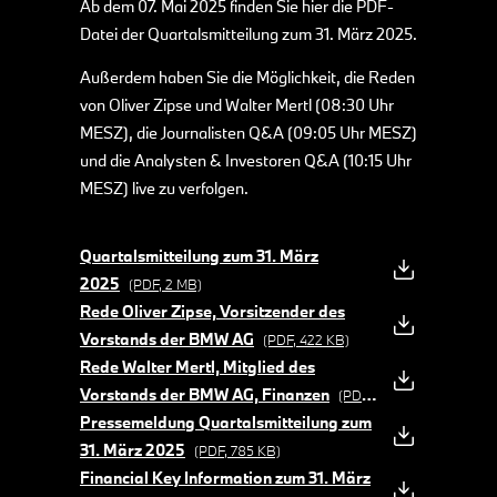
Ab dem 07. Mai 2025 finden Sie hier die PDF-
Datei der Quartalsmitteilung zum 31. März 2025.
Außerdem haben Sie die Möglichkeit, die Reden
von Oliver Zipse und Walter Mertl (08:30 Uhr
MESZ), die Journalisten Q&A (09:05 Uhr MESZ)
und die Analysten & Investoren Q&A (10:15 Uhr
MESZ) live zu verfolgen.
Quartalsmitteilung zum 31. März
2025
(PDF, 2 MB)
Rede Oliver Zipse, Vorsitzender des
Vorstands der BMW AG
(PDF, 422 KB)
Rede Walter Mertl, Mitglied des
Vorstands der BMW AG, Finanzen
(PDF, 1
Pressemeldung Quartalsmitteilung zum
MB)
31. März 2025
(PDF, 785 KB)
Financial Key Information zum 31. März