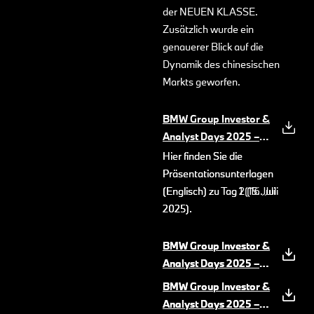
der NEUEN KLASSE.
Zusätzlich wurde ein
genauerer Blick auf die
Dynamik des chinesischen
Markts geworfen.
BMW Group Investor &
Analyst Days 2025 –
Key Messages
(PDF, 733
Hier finden Sie die
Hier finden Sie die
KB)
Präsentationsunterlagen
Präsentationsunterlagen
(Englisch) zu Tag 1 (15. Juli
(Englisch) zu Tag 2 (16. Juli
2025).
2025).
BMW Group Investor &
BMW Group Investor &
Analyst Days 2025 –
Analyst Days 2025 –
Driving Dynamics &
Rede Oliver Zipse
(PDF,
BMW Group Investor &
BMW Group Investor &
ADAS.pdf
4 MB)
(PDF, 8 MB)
Analyst Days 2025 –
Analyst Days 2025 –