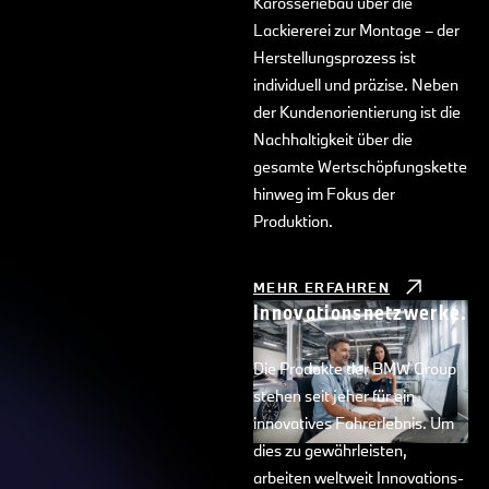
Karosseriebau über die
Lackiererei zur Montage – der
Herstellungsprozess ist
individuell und präzise. Neben
der Kundenorientierung ist die
Nachhaltigkeit über die
gesamte Wertschöpfungskette
hinweg im Fokus der
Produktion.
MEHR ERFAHREN
Innovationsnetzwerke.
Die Produkte der BMW Group
stehen seit jeher für ein
innovatives Fahrerlebnis. Um
dies zu gewährleisten,
arbeiten weltweit Innovations-