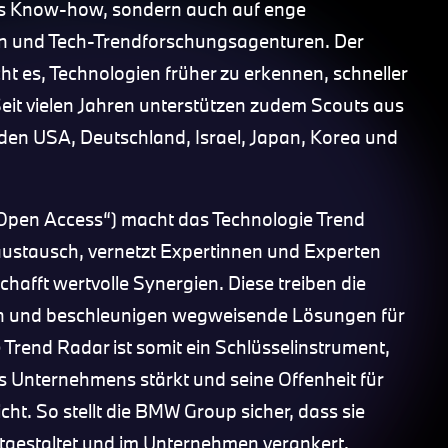
nes Know-how, sondern auch auf enge
ten und Tech-Trendforschungsagenturen. Der
t es, Technologien früher zu erkennen, schneller
Seit vielen Jahren unterstützen zudem Scouts aus
 den USA, Deutschland, Israel, Japan, Korea und
„Open Access“) macht das Technologie Trend
saustausch, vernetzt Expertinnen und Experten
fft wertvolle Synergien. Diese treiben die
an und beschleunigen wegweisende Lösungen für
 Trend Radar ist somit ein Schlüsselinstrument,
s Unternehmens stärkt und seine Offenheit für
ht. So stellt die BMW Group sicher, dass sie
itgestaltet und im Unternehmen verankert.