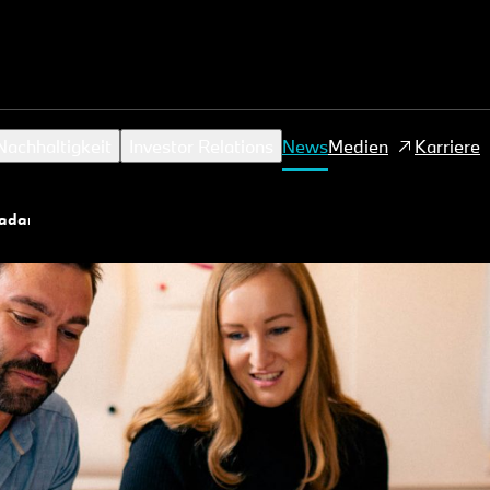
achhaltigkeit
Investor Relations
News
Medien
Karriere
Radar