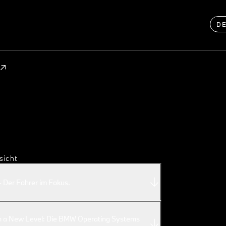
D
sicht
- Der Fahrer im Fokus.
n a New Level: Die BMW Operating Systems