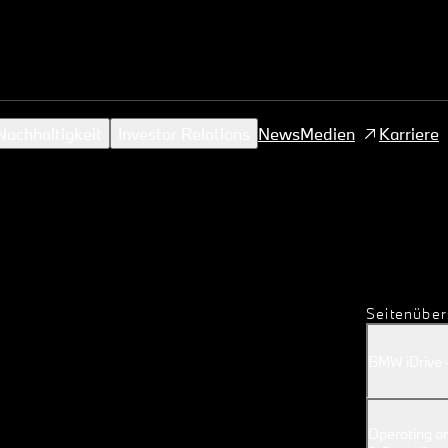
achhaltigkeit
Investor Relations
News
Medien
Karriere
Seitenüber
BMW
i
Drive 
Operating o