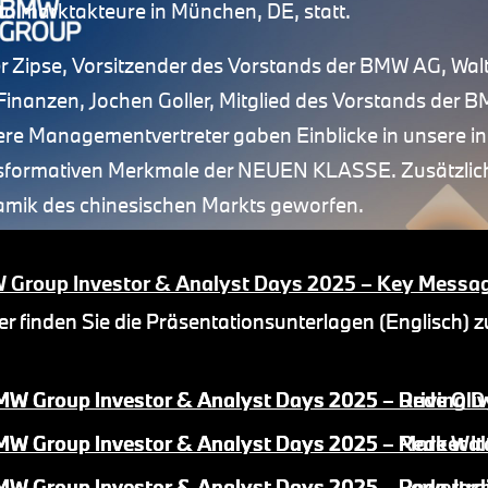
talmarktakteure in München, DE, statt.
er Zipse, Vorsitzender des Vorstands der BMW AG, Wal
Finanzen, Jochen Goller, Mitglied des Vorstands der 
ere Managementvertreter gaben Einblicke in unsere inn
sformativen Merkmale der NEUEN KLASSE. Zusätzlich 
mik des chinesischen Markts geworfen.
Group Investor & Analyst Days 2025 – Key Messa
er finden Sie die Präsentationsunterlagen (Englisch) zu 
er finden Sie die Präsentationsunterlagen (Englisch) zu 
W Group Investor & Analyst Days 2025 – Driving 
W Group Investor & Analyst Days 2025 – Rede Oliv
W Group Investor & Analyst Days 2025 – Market It
BMW Group Investor & Analyst Days
W Group Investor & Analyst Days 2025 – Powertra
W Group Investor & Analyst Days 2025 – Rede Joch