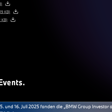
B)
19 KB)
2 KB)
Events.
5. und 16. Juli 2025 fanden die „BMW Group Investor 