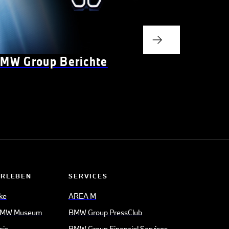
MW Group Berichte
ERLEBEN
SERVICES
ke
AREA M
BMW Museum
BMW Group PressClub
sic
BMW Group Financial Services