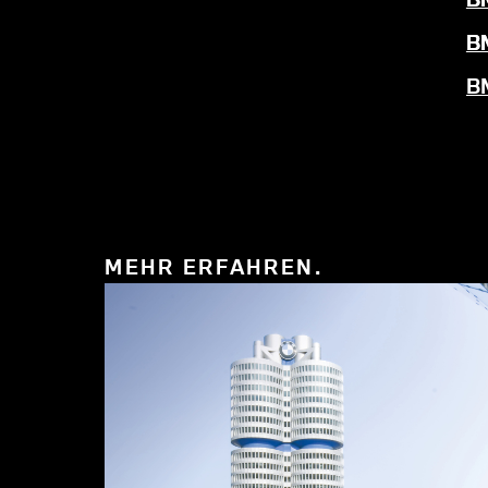
BM
BM
MEHR ERFAHREN.