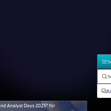
S
S
K
and Analyst Days 2025“ für