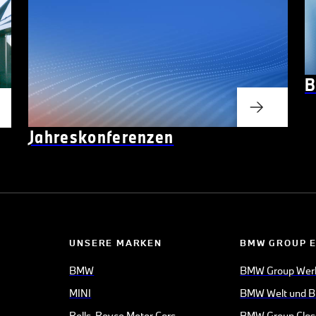
B
Jahreskonferenzen
UNSERE MARKEN
BMW GROUP 
BMW
BMW Group Wer
MINI
BMW Welt und 
Rolls-Royce Motor Cars
BMW Group Clas