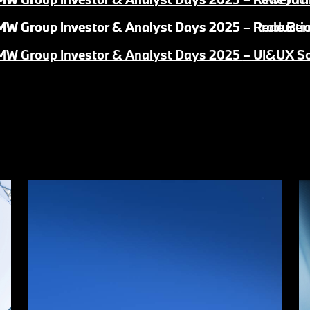
W Group Investor & Analyst Days 2025 – Producti
W Group Investor & Analyst Days 2025 – Rede Ber
BMW Group Investor & Analyst Days