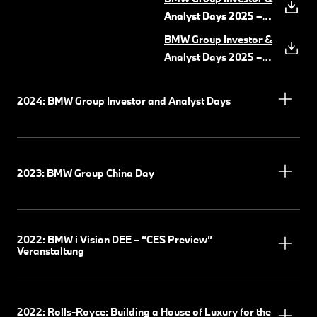
Goller
(PDF, 4 MB)
Analyst Days 2025 –
Analyst Days 2025 –
Production
Rede Bernd
(PDF, 11 MB)
BMW Group Investor &
Körber
(PDF, 5 MB)
Analyst Days 2025 –
UI&UX Software
(PDF,
11 MB)
2024: BMW Group Investor and Analyst Days
2023: BMW Group China Day
2022: BMW i Vision DEE – “CES Preview”
Veranstaltung
2022: Rolls-Royce: Building a House of Luxury for the