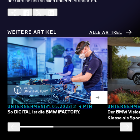
der Ukraine und an allen anderen Standorten.
WEITERE ARTIKEL
ALLE ARTIKEL
UNTERNEHMEN
31.05.2023
4 MIN
UNTERNEHM
So DIGITAL ist die BMW
i
FACTORY.
Der
BMW Vision
Klasse als Sport