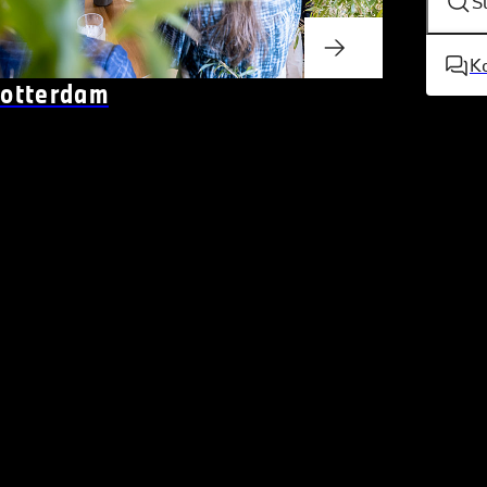
S
K
otterdam