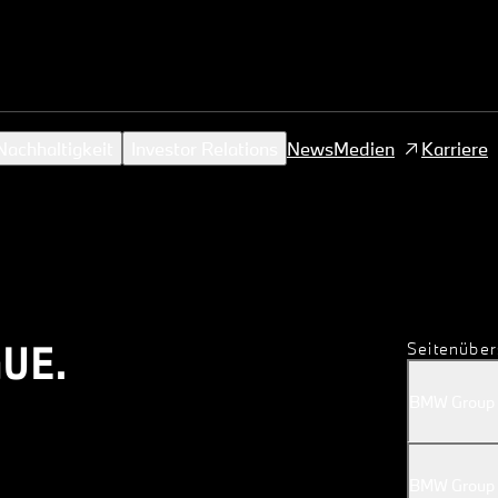
achhaltigkeit
Investor Relations
News
Medien
Karriere
UE.
Seitenüber
BMW Group 
BMW Group 