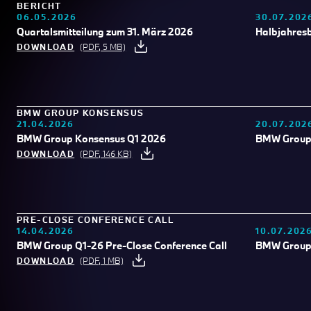
BERICHT
06.05.2026
30.07.202
Quartalsmitteilung zum 31. März 2026
Halbjahresb
DOWNLOAD
(PDF, 5 MB)
BMW GROUP KONSENSUS
21.04.2026
20.07.202
BMW Group Konsensus Q1 2026
BMW Group
DOWNLOAD
(PDF, 146 KB)
PRE-CLOSE CONFERENCE CALL
14.04.2026
10.07.202
BMW Group Q1-26 Pre-Close Conference Call
BMW Group 
DOWNLOAD
(PDF, 1 MB)