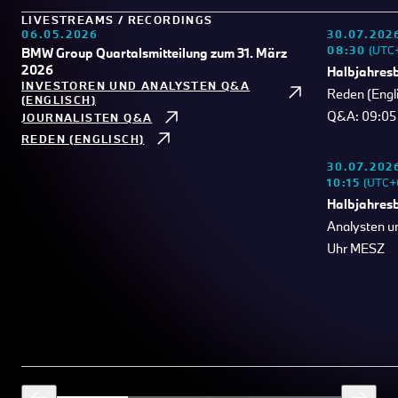
LIVESTREAMS / RECORDINGS
06.05.2026
30.07.202
08:30
(UTC+
BMW Group Quartalsmitteilung zum 31. März
2026
Halbjahresb
INVESTOREN UND ANALYSTEN Q&A
Reden (Engli
(ENGLISCH)
Q&A: 09:05
JOURNALISTEN Q&A
REDEN (ENGLISCH)
30.07.202
10:15
(UTC+0
Halbjahresb
Analysten un
Uhr MESZ