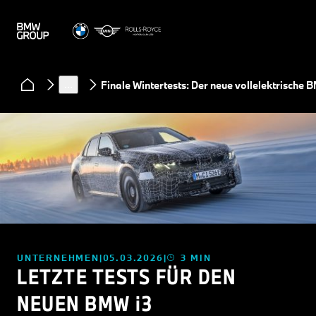
News
…
Finale Wintertests: Der neue vollelektrische 
UNTERNEHMEN
05.03.2026
3 MIN
LETZTE TESTS FÜR DEN
NEUEN BMW
i
3