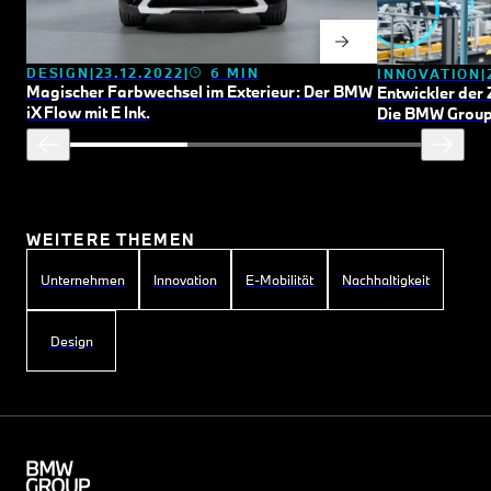
DESIGN
23.12.2022
6 MIN
INNOVATION
Magischer Farbwechsel im Exterieur: Der BMW
Entwickler der 
i
X Flow mit E Ink.
Die BMW Group 
WEITERE THEMEN
Unternehmen
Innovation
E-Mobilität
Nachhaltigkeit
Design