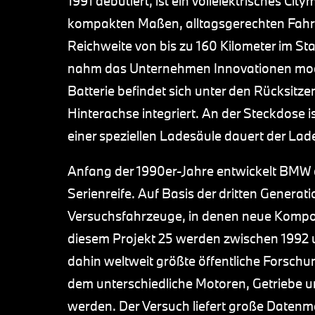
1991 debütiert, ist ein vollelektrisches Cit
kompakten Maßen, alltagsgerechten Fahrl
Reichweite von bis zu 160 Kilometer im St
nahm das Unternehmen Innovationen moder
Batterie befindet sich unter den Rücksitzen
Hinterachse integriert. An der Steckdose 
einer speziellen Ladesäule dauert der La
Anfang der 1990er-Jahre entwickelt BMW di
Serienreife. Auf Basis der dritten Genera
Versuchsfahrzeuge, in denen neue Kompon
diesem Projekt 25 werden zwischen 1992 u
dahin weltweit größte öffentliche Forschun
dem unterschiedliche Motoren, Getriebe u
werden. Der Versuch liefert große Datenm