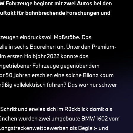
MW Fahrzeuge beginnt mit zwei Autos bei den
 Auftakt für bahnbrechende Forschungen und
rzeugen eindrucksvoll Maßstäbe. Das
lle in sechs Baureihen an. Unter den Premium-
. Im ersten Halbjahr 2022 konnte das
 angetriebener Fahrzeuge gegenüber dem
or 50 Jahren erschien eine solche Bilanz kaum
mäßig vollelektrisch fahren? Das war nur schwer
hritt und erwies sich im Rückblick damit als
n München wurden zwei umgebaute BMW 1602 vom
Langstreckenwettbewerben als Begleit- und