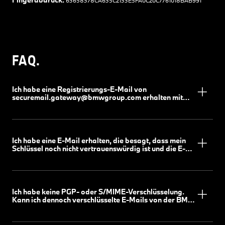
63658378CA635C2133E5FA0C20C7761018BAB991
FAQ.
Ich habe eine Registrierungs-E-Mail von
securemail.gateway@bmwgroup.com erhalten mit
der Aufforderung, mit meinem Encryption Key zu
antworten. Was bedeutet das?
Ich habe eine E-Mail erhalten, die besagt, dass mein
Schlüssel noch nicht vertrauenswürdig ist und die E-
Mail-Zustellung sich verzögert. Was soll ich tun?
Ich habe keine PGP- oder S/MIME-Verschlüsselung.
Kann ich dennoch verschlüsselte E-Mails von der BMW
Group empfangen und an diese senden?