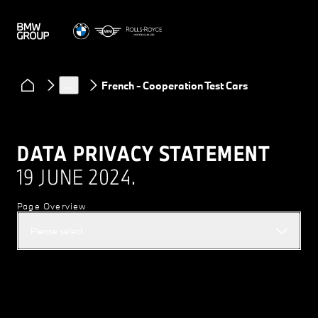
Regulations
Cooperation Test Cars
…
French - Cooperation Test Cars
DATA PRIVACY STATEMENT
19 JUNE 2024.
Page Overview
Please select