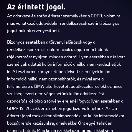
Az érintett jogai.
Az adatkezelés során érintett személyként a GDPR, valamint
más vonatkozó adatvédelmi rendelkezések szerinti bizonyos
jogait nálunk érvényesítheti.
Bizonyos esetekben a törvényi előírások vagy a
rendelkezésünkre álló információk alapján nem tudunk
tájékoztatást nyújtani minden adatról. Ilyen esetekben a felvett
személyek adatait külön információk nélkül nem kérdezhetjük
le. A tesztjármű környezetében felvett személyek külön
információ nélkül nem azonosíthatók, és mivel erre a
felismerésre a BMW által követett adatkezelési célokhoz nincs
szükség, ezért nem végezhetünk külön adatkezelést
azonosítási célokra a törvény erejénél fogva; ilyen esetekben a
GDPR 15–20. cikk értelmében jogai kizárva lehetnek. Az Ön
érintett jogai csak akkor alkalmazandók, ha külön információkat
bocsát rendelkezésünkre, amelyekkel Önt egyértelműen
azonosíthatjuk. Még külön ezekkel az információkkal sem