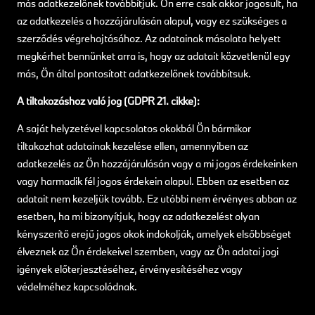
más adatkezelőnek továbbítjuk. Ön erre csak akkor jogosult, ha
az adatkezelés a hozzájárulásán alapul, vagy ez szükséges a
szerződés végrehajtásához. Az adatainak másolata helyett
megkérhet bennünket arra is, hogy az adatait közvetlenül egy
más, Ön által pontosított adatkezelőnek továbbítsuk.
A tiltakozáshoz való jog (GDPR 21. cikke):
A saját helyzetével kapcsolatos okokból Ön bármikor
tiltakozhat adatainak kezelése ellen, amennyiben az
adatkezelés az Ön hozzájárulásán vagy a mi jogos érdekeinken
vagy harmadik fél jogos érdekein alapul. Ebben az esetben az
adatait nem kezeljük tovább. Ez utóbbi nem érvényes abban az
esetben, ha mi bizonyítjuk, hogy az adatkezelést olyan
kényszerítő erejű jogos okok indokolják, amelyek elsőbbséget
élveznek az Ön érdekeivel szemben, vagy az Ön adatai jogi
igények előterjesztéséhez, érvényesítéséhez vagy
védelméhez kapcsolódnak.