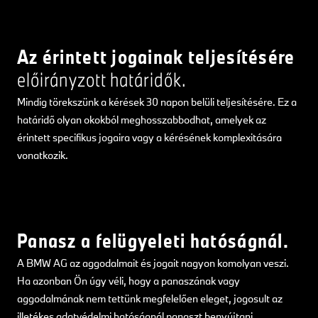
Az érintett jogainak teljesítésére
előirányzott határidők.
Mindig törekszünk a kérések 30 napon belüli teljesítésére. Ez a
határidő olyan okokból meghosszabbodhat, amelyek az
érintett specifikus jogaira vagy a kérésének komplexitására
vonatkozik.
Panasz a felügyeleti hatóságnál.
A BMW AG az aggodalmait és jogait nagyon komolyan veszi.
Ha azonban Ön úgy véli, hogy a panaszának vagy
aggodalmának nem tettünk megfelelően eleget, jogosult az
illetékes adatvédelmi hatóságnál panaszt benyújtani.