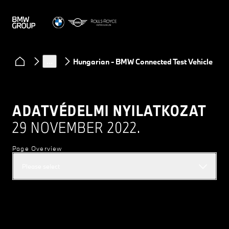
Regulations
Connected Test Vehicle
…
Hungarian - BMW Connected Test Vehicle
ADATVÉDELMI NYILATKOZAT
29 NOVEMBER 2022.
Page Overview
Please select