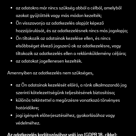
az adatokra már nincs szükség abból a célból, amelyből
azokat gyűjtötték vagy más módon kezelték;
Ön visszavonja az adatkezelés alapját képező
hozzájárulását, és az adatkezelésnek nincs más jogalapja;
Ön tiltakozik az adatainak kezelése ellen, és nincs
elsőbbséget élvező jogszerű ok az adatkezelésre, vagy
tiltakozik az adatkezelés ellen a reklámküldemény céljára;
az adatokat jogellenesen kezelték.
Amennyiben az adatkezelés nem szükséges,
az Ön adatainak kezelését előíró, a ránk alkalmazandó jog
szerinti kötelezettségünk teljesítésének biztosítása;
különös tekintettel a megőrzésre vonatkozó törvényes
határidőkre;
jogi igények előterjesztéséhez, gyakorlásához vagy
védelméhez.
Az adatkezelés korlátozásához való jog (GDPR 18. cikke):