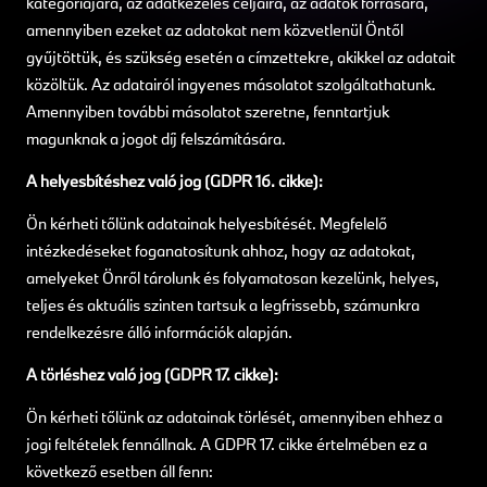
kategóriájára, az adatkezelés céljaira, az adatok forrására,
amennyiben ezeket az adatokat nem közvetlenül Öntől
gyűjtöttük, és szükség esetén a címzettekre, akikkel az adatait
közöltük. Az adatairól ingyenes másolatot szolgáltathatunk.
Amennyiben további másolatot szeretne, fenntartjuk
magunknak a jogot díj felszámítására.
A helyesbítéshez való jog (GDPR 16. cikke):
Ön kérheti tőlünk adatainak helyesbítését. Megfelelő
intézkedéseket foganatosítunk ahhoz, hogy az adatokat,
amelyeket Önről tárolunk és folyamatosan kezelünk, helyes,
teljes és aktuális szinten tartsuk a legfrissebb, számunkra
rendelkezésre álló információk alapján.
A törléshez való jog (GDPR 17. cikke):
Ön kérheti tőlünk az adatainak törlését, amennyiben ehhez a
jogi feltételek fennállnak. A GDPR 17. cikke értelmében ez a
következő esetben áll fenn: