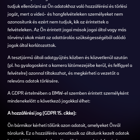
tudjuk ellenőrizni az Ön adatokhoz való hozzáférési és törlési
jogát, mert a videó- és hangfelvételeken személyeket nem
azonosítunk és ezért nem tudjuk, kik az érintettek a
felvételeken. Az Ön érintett jogai mások jogai által vagy más
törvényi okok miatt az adattárolás szükségességéből adódó
jogok által korlátozottak.
A tesztjármű általi adatgyűjtés közben és közvetlenül azután
(pl. ha gyalogosként a kamera látómezejébe kerül, és felfigyel a
felvételre) azonnal tiltakozhat, és megkérheti a vezetőt a
releváns adatok törlésére.
A GDPR értelmében a BMW-el szemben érintett személyként
mindenekelőtt a következő jogokkal élhet:
A hozzáférési jog (GDPR 15. cikke):
Ön bármikor kérheti tőlünk azon adatait, amelyeket Önről
tárolunk. Ez a hozzáférés vonatkozik az általunk kezelt adatok