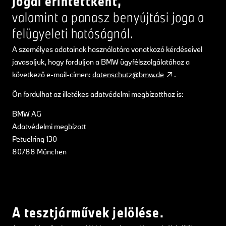
jogai érintettként,
valamint a panasz benyújtási joga a
felügyeleti hatóságnál.
A személyes adatainak használatára vonatkozó kérdéseivel
javasoljuk, hogy forduljon a BMW ügyfélszolgálatához a
következő e-mail-címen:
datenschutz@bmw.de
.
Ön fordulhat az illetékes adatvédelmi megbízotthoz is:
BMW AG
Adatvédelmi megbízott
Petuelring 130
80788 München
A tesztjárművek jelölése.