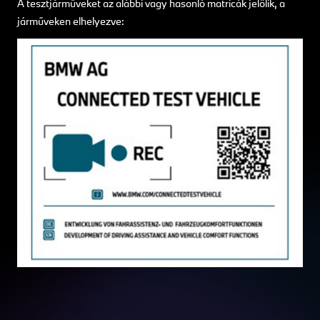
A tesztjárműveket az alábbi vagy hasonló matricák jelölik, a
járműveken elhelyezve: